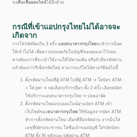
ขอ
สินเชื่อออนไลน์
ได้อีกด้วย
กรณีที่เข้า
แอปกรุงไทย
ไม่ได้อาจจะ
เกิดจาก
การใส่รหัสผิดเกิน 3 ครั้ง
แอปธนาคารกรุงไทย
จะทำการล็อค
ให้
เข้าไม่ได้
เพื่อความปลอดภัยในบัญชีของคุณเอาไว้ก่อน
หากต้องการที่จะเข้าใช้งานให้ได้ตามเดิม หรือถ้าลืมรหัสผ่าน
แล้วต้องการรีเซ็ตรหัสใหม่ สามารถแก้ไขได้ตามวิธีต่อไปนี้
ตั้งรหัสผ่านใหม่ที่ตู้
ATM
ไปที่ตู้
ATM ->
ใส่บัตร
ATM -
>
ใส่
pin ->
กดเลือกบริการอื่นๆ ทั้ง 2 ครั้ง เลือกสมัคร
ใช้บริการ
แอปธนาคารกรุงไทย
->
ปลดอายัด
ตั้งรหัสผ่านใหม่แบบออนไลน์ผ่านบัตร
ATM
เข้า
เว็บไซต์ของ
ธนาคารกรุงไทย
ใช้ข้อมูลจากบัตร
ATM
ทำการตั้งรหัสผ่านใหม่ เลือกที่ลืมรหัสผ่าน จากนั้นใส่
เลขที่บัตรประชาชน ใส่ชื่อเจ้าของบัญชี ใส่รหัสบัตร
ATM
ทั้ง 16 หลักและรหัสผ่าน
ATM