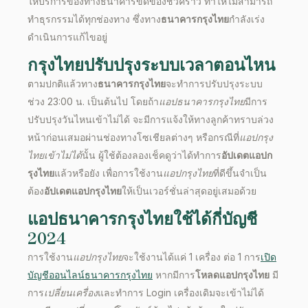
ให้บริการของทางธนาคารขัดข้องชั่วคราว ทำให้ไม่สามารถ
ทำธุรกรรมได้ทุกช่องทาง ซึ่งทาง
ธนาคารกรุงไทย
กำลังเร่ง
ดำเนินการแก้ไขอยู่
กรุงไทยปรับปรุงระบบเวลา
ตอนไหน
ตามปกติแล้วทาง
ธนาคารกรุงไทย
จะทำการปรับปรุงระบบ
ช่วง 23:00 น. เป็นต้นไป โดยถ้า
แอปธนาคารกรุงไทย
มีการ
ปรับปรุงวันไหน
เข้าไม่ได้
จะมีการแจ้งให้ทางลูกค้าทราบล่วง
หน้าก่อนเสมอผ่านช่องทางโซเชียลต่างๆ
หรือกรณีที่
แอปกรุง
ไทยเข้าไม่ได้
นั้น ผู้ใช้ต้องลองเช็คดูว่าได้ทำการ
อัปเดตแอปก
รุงไทย
แล้วหรือยัง เพื่อการใช้งาน
แอปกรุงไทย
ที่ดีขึ้นจำเป็น
ต้อง
อัปเดตแอปกรุงไทย
ให้เป็นเวอร์ชั่นล่าสุดอยู่เสมอด้วย
แอปธนาคารกรุงไทย
ใช้ได้กี่บัญชี
2024
การใช้งาน
แอปกรุงไทย
จะใช้งานได้แค่ 1 เครื่อง ต่อ 1 การ
เปิด
บัญชีออนไลน์ธนาคารกรุงไทย
หากมีการ
โหลดแอปกรุงไทย
มี
การ
เปลี่ยนเครื่อง
และทำการ Login
เครื่องเดิมจะ
เข้าไม่ได้