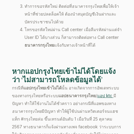
ทำการขอรหัสใหม่ ติดต่อที่
ธนาคารกรุงไทย
เพื่อให้เจ้า
หน้าที่ช่วยปลดล็อคให้ ต้องนำสมุดบัญชีเงินฝากและ
บัตรประชาชนไปด้วย
โทรขอรหัสใหม่ผ่าน
Call center
เมื่อลืมรหัสผ่านแต่จำ
User ID
ได้บางส่วน ก็สามารถติดต่อทาง
Call center
ธนาคารกรุงไทย
แจ้งกับทางเจ้าหน้าที่ได้
หาก
แอปกรุงไทยเข้าไม่ได้
โดยแจ้ง
ว่า
‘
ไม่สามารถโหลดข้อมูลได้
’
กรณีที่
แอปกรุงไทยเข้าไม่ได้
นั้น อาจเกิดจากการอัพเดทระบบ
ของทางกรุงไทยหรือระบบ
แอปธนาคารกรุงไทย
/
แอป ktc
มี
ปัญหา ทำให้ใช้งานไม่ได้ชั่วคราว อย่างกรณีที่แอพของทาง
ธนาคารกรุงไทย
มีปัญหา ทำให้ผู้ใช้บ่นผ่านทวิตเตอร์จนแฮช
แท็ก
#
กรุงไทยล่ม ขึ้นเทรนด์อันดับ 1 เมื่อวันที่ 25 ตุลาคม
2567 ทางธนาคารก็แจ้งผ่านทางเพจ
facebook
ว่าระบบการ