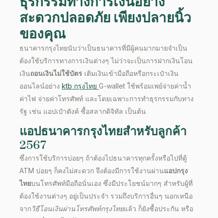
ธุรกรรมทางการเงินอย่าง
สะดวกปลอดภัย เพียงปลายนิ้ว
ของคุณ
ธนาคารกรุงไทย
นับว่าเป็นธนาคารที่มีผู้คนมากมายจำเป็น
ต้องใช้
บริการ
ทางการเงินต่างๆ ไม่ว่าจะเป็นการฝากเงิน
โอน
เงิน
ถอนเงินไม่ใช้บัตร
เติมเงิน
เข้ามือถือหรือกระเป๋าเงิน
ออนไลน์อย่าง
ktb กรุงไทย
G-wallet
ใช้พร้อมเพย์
จ่ายค่าน้ำ
ค่าไฟ
จ่ายค่าโทรศัพท์ และโดยเฉพาะการทำธุรกรรมกับทาง
รัฐ เช่น แอปเป๋าตังค์ ซื้อสลากดิจิทัล เป็นต้น
แอปธนาคารกรุงไทย
สำหรับลูกค้า
2567
ซึ่งการใช้
บริการ
บ่อยๆ ถ้าต้องไปธนาคารทุกครั้งหรือไปที่ตู้
ATM
บ่อยๆ ก็คงไม่สะดวก จึงต้องมีการใช้งานผ่าน
แอปกรุง
ไทย
บนโทรศัพท์มือถือนั่นเอง ซึ่งมี
ประโยชน์
มากๆ สำหรับผู้ที่
ต้องใช้งานต่างๆ อยู่เป็นประจำ รวมถึงบริการอื่นๆ นอกเหนือ
จาก
วิธีโอนเงินผ่านโทรศัพท์กรุงไทย
แล้ว ก็ยังซื้อ
ประกัน
หรือ