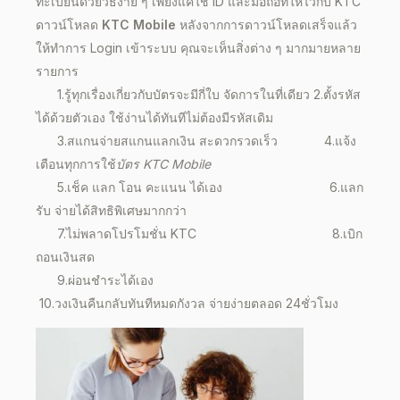
ทะเบียนด้วยวิธีง่าย ๆ เพียงแค่ใช้ ID และมือถือที่ให้ไว้กับ KTC
ดาวน์โหลด
KTC Mobile
หลังจากการดาวน์โหลดเสร็จแล้ว
ให้ทำการ Login เข้าระบบ คุณจะเห็นสิ่งต่าง ๆ มากมายหลาย
รายการ
1.รู้ทุกเรื่องเกี่ยวกับบัตรจะมีกี่ใบ จัดการในที่เดียว 2.ตั้งรหัส
ได้ด้วยตัวเอง ใช้ง่านได้ทันทีไม่ต้องมีรหัสเดิม
3.สแกนจ่ายสแกนแลกเงิน สะดวกรวดเร็ว 4.แจ้ง
เตือนทุกการใช้
บัตร
KTC Mobile
5.เช็ค แลก โอน คะแนน ได้เอง 6.แลก
รับ จ่ายได้สิทธิพิเศษมากกว่า
7.ไม่พลาดโปรโมชั่น KTC 8.เบิก
ถอนเงินสด
9.ผ่อนชำระได้เอง
10.วงเงินคืนกลับทันทีหมดกังวล จ่ายง่ายตลอด 24ชั่วโมง