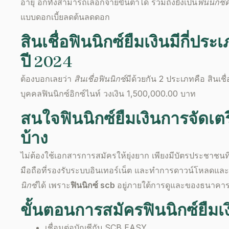
อายุ อีกทั้งสามารถเลือกจ่ายขั้นต่ำได้ รวมถึงยังเป็น
ฟินนิกซ์ด
แบบ
ดอกเบี้ย
ลดต้นลดดอก
สินเชื่อ
ฟินนิกซ์ยืมเงิน
มีกี่ประ
ปี
2024
ต้องบอกเลยว่า
สินเชื่อฟินนิกซ์
มีด้วยกัน 2 ประเภทคือ สินเชื
บุคคลฟินนิกซ์อิกซ์ไนท์ วงเงิน 1,500,000.00 บาท
สนใจ
ฟินนิกซ์ยืมเงิน
การจัดเต
บ้าง
ไม่ต้องใช้เอกสารการสมัครให้ยุ่งยาก เพียงมีบัตรประชาชนท
มือถือที่รองรับระบบอินเทอร์เน็ต และทำการดาวน์โหลดและ
นิกซ์
ได้ เพราะ
ฟินนิกซ์ scb
อยู่ภายใต้การดูและของธนาคา
ขั้นตอนการสมัคร
ฟินนิกซ์ยืมเ
เชื่อมต่อบัญชีกับ SCB EASY