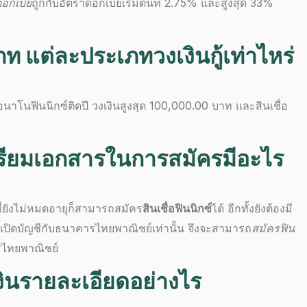
อกเบี้ย
ถูกกับอัตรา
ดอกเบี้ย
เริ่มต้นที่ 2.75% และสูงสุด 33%
เภท แต่ละประเภทวงเงินกู้เท่าไหร่
่อนาโนฟินนิกซ์ติดปี วงเงินสูงสุด 100,000.00 บาท และสินเชื่อ
รียมเอกสารในการสมัคร
มีอะไร
ี่ยังไม่หมดอายุก็สามารถสมัคร
สินเชื่อฟินนิกซ์
ได้ อีกทั้งยังต้องมี
เปิดบัญชีกับธนาคารไทยพาณิชย์เท่านั้น จึงจะสามารถ
สมัครฟิน
รไทยพาณิชย์
งิน
รายละเอียดอย่างไร