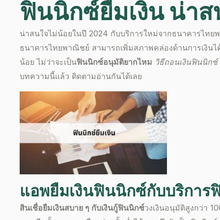
ฟินนิกซ์ยืมเงิน น่
น่าสนใจไม่น้อยในปี
2024
กับบริการใหม่จากธนาคารไทยพา
ธนาคารไทยพาณิชย์ สามารถเพิ่มสภาพคล่องด้านการเงินได้
น้อย ไม่ว่าจะเป็น
ฟินนิกซ์อนุมัติยากไหม
วิธีถอนเงินฟินนิกซ์
บทความนี้แล้ว ติดตามอ่านกันได้เลย
แอพยืมเงินฟินนิกซ์
กับบริการ
ฟ
สินเชื่อยืมเงินสบาย ๆ กับ
เงินกู้ฟินนิกซ์
วงเงินอนุมัติสูง
กว่า 10