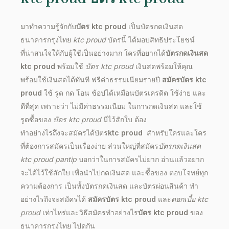
มาทำความรู้จักกับ
บัตร
ktc proud
เป็นบัตรกดเงินสด
ธนาคารกรุงไทย
ktc proud
บัตรนี้ ได้มอบสิทธิประโยชน์
ที่น่าสนใจให้กับผู้ใช้เป็นอย่างมาก ใครที่อยากได้
บัตรกดเงินสด
ktc proud
พร้อมใช้
บัตร
ktc proud
เงินสดพร้อมให้คุณ
พร้อมใช้เงินสดได้ทันที ฟรีค่าธรรมเนียมรายปี
สมัคร
บัตร ktc
proud
ใช้ รูด กด โอน ช้อปได้เหมือนบัตรเครดิต ใช้ง่าย และ
ดีที่สุด เพราะว่า ไม่มีค่าธรรมเนียม ในการกดเงินสด และใช้
รูดซื้อของ
บัตร
ktc proud
มีไว้สักใบ ต้อง
ทำอย่างไรถึงจะสมัครได้บัตร
ktc proud
สำหรับใครและใคร
ที่ต้องการสมัครเป็นเรื่องง่าย ส่วนใหญ่ที่สมัคร
บัตรกดเงินสด
ktc proud pantip
บอกว่าในการสมัครไม่ยาก อ่านแล้วอยาก
จะได้ไว้ใช้สักใบ เพื่อนำไปกดเงินสด และซื้อของ ตอบโจทย์ทุก
ความต้องการ เป็นทั้งบัตรกดเงินสด และบัตรผ่อนสินค้า ทำ
อย่างไรถึงจะสมัครได้
สมัครบัตร ktc proud
และ
ดอกเบี้ย
ktc
proud
เท่าไหร่
และวิธีสมัครทำอย่างไร
บัตร
ktc proud
ของ
ธนาคารกรุงไทย ไปดูกัน