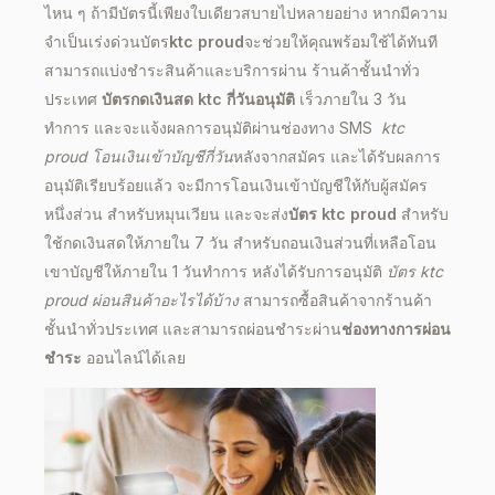
ไหน ๆ ถ้ามีบัตรนี้เพียงใบเดียวสบายไปหลายอย่าง หากมีความ
จำเป็นเร่งด่วนบัตร
ktc proud
จะช่วยให้คุณพร้อมใช้ได้ทันที
สามารถแบ่งชำระสินค้าและบริการผ่าน ร้านค้าชั้นนำทั่ว
ประเทศ
บัตรกดเงินสด ktc กี่วันอนุมัติ
เร็วภายใน 3 วัน
ทำการ และจะแจ้งผลการอนุมัติผ่านช่องทาง SMS
ktc
proud
โอนเงินเข้าบัญชีกี่วัน
หลังจากสมัคร และได้รับผล
การ
อนุมัติ
เรียบร้อยแล้ว จะมีการโอนเงินเข้าบัญชีให้กับผู้สมัคร
หนึ่งส่วน สำหรับหมุนเวียน และจะส่ง
บัตร
ktc proud
สำหรับ
ใช้กดเงินสดให้ภายใน 7 วัน สำหรับถอนเงินส่วนที่เหลือโอน
เขาบัญชีให้ภายใน 1 วันทำการ หลังได้รับ
การอนุมัติ
บัตร ktc
proud ผ่อนสินค้าอะไรได้บ้าง
สามารถซื้อสินค้าจากร้านค้า
ชั้นนำทั่วประเทศ และสามารถผ่อนชำระผ่าน
ช่องทางการผ่อน
ชำระ
ออนไลน์
ได้เลย