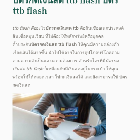
บัตรกดเงินสด ttb flash
บัตร
ttb flash
ttb flash คือ
อะไร
บัตรกดเงินสด ttb
คือสินเชื่ออเนกประสงค์
สินเชื่อหมุนเวียน ที่ไม่ต้องใช้หลักทรัพย์หรือบุคคล
ค้ำประกัน
บัตรกดเงินสด ttb flash
ให้คุณมีความคล่องตัว
เรื่องเงินได้มากขึ้น นำไปใช้จ่ายในการอุปโภคบริโภคตาม
ตามความจำเป็นและความต้องการ สำหรับใครที่มี
บัตรกด
เงินสด ttb flash
ก็เหมือนกับมีเงินสดอยู่ในกระเป๋า ให้คุณ
พร้อมใช้ได้ตลอดเวลา ใช้กดเงินสดได้ และยังสามารถใช้
บัตร
กดเงินสด